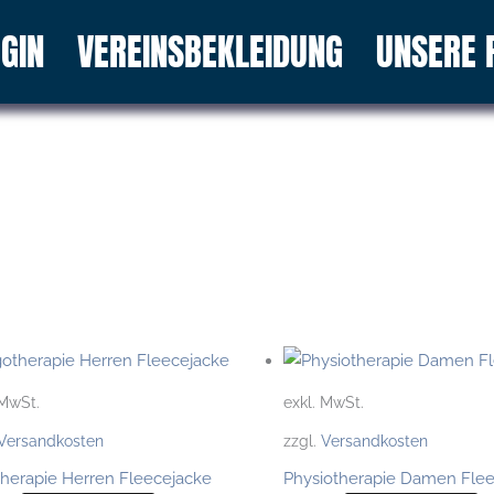
GIN
VEREINSBEKLEIDUNG
UNSERE 
Dieses
Di
Produkt
Pr
 MwSt.
exkl. MwSt.
weist
we
Versandkosten
zzgl.
Versandkosten
mehrere
m
herapie Herren Fleecejacke
Varianten
Physiotherapie Damen Flee
Va