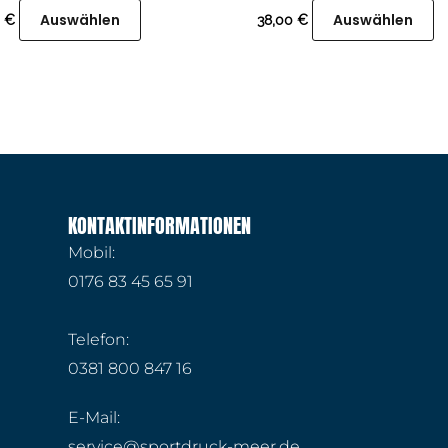
auf.
au
Auswählen
Auswählen
0
€
38,00
€
Die
Di
Optionen
O
können
k
auf
au
der
de
Produktseite
Pr
gewählt
g
KONTAKTINFORMATIONEN
werden
w
Mobil:
0176 83 45 65 91
Telefon:
0381 800 847 16
E-Mail:
service@sportdruck-meer.de