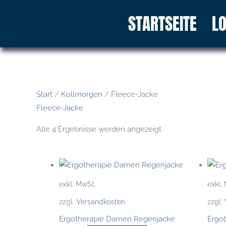
Zum
STARTSEITE
LO
Inhalt
springen
Start
/
Kollmorgen
/ Fleece-Jacke
Fleece-Jacke
Alle 4 Ergebnisse werden angezeigt
Dieses
Produkt
exkl. MwSt.
exkl.
weist
zzgl.
Versandkosten
zzgl.
mehrere
Ergotherapie Damen Regenjacke
Varianten
Ergot