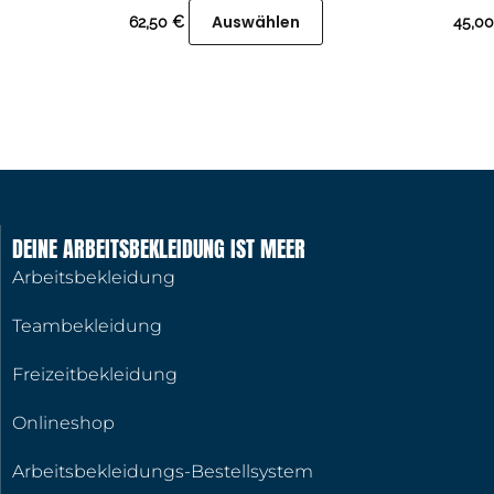
auf.
Auswählen
62,50
€
45,0
Die
Optionen
können
auf
der
Produktseite
gewählt
DEINE ARBEITSBEKLEIDUNG IST MEER
werden
Arbeitsbekleidung
Teambekleidung
Freizeitbekleidung
Onlineshop
Arbeitsbekleidungs-Bestellsystem