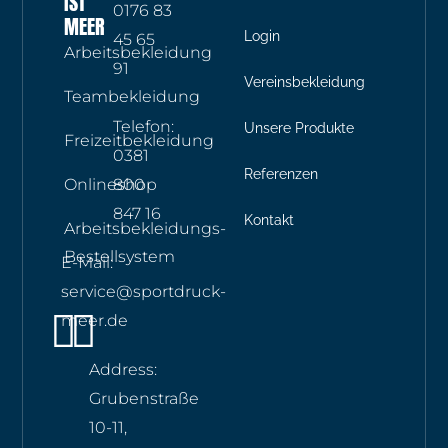
IST
0176 83
MEER
Login
45 65
Arbeitsbekleidung
91
Vereinsbekleidung
Teambekleidung
Telefon:
Unsere Produkte
Freizeitbekleidung
0381
Referenzen
Onlineshop
800
847 16
Kontakt
Arbeitsbekleidungs-
Bestellsystem
E-Mail:
service@sportdruck-
Instagram
Whatsapp
meer.de
Address:
Grubenstraße
10-11,