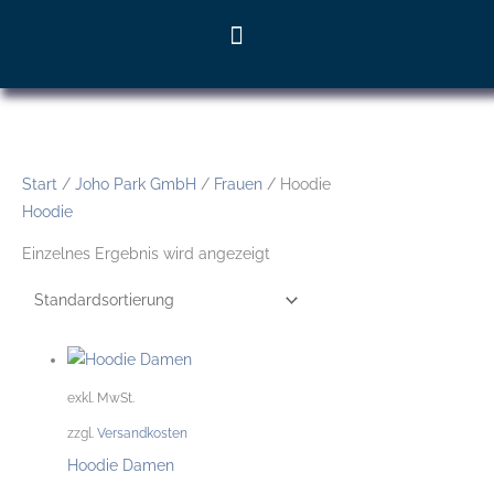
Zum
Inhalt
springen
Start
/
Joho Park GmbH
/
Frauen
/ Hoodie
Hoodie
Einzelnes Ergebnis wird angezeigt
Dieses
Produkt
exkl. MwSt.
weist
zzgl.
Versandkosten
mehrere
Hoodie Damen
Varianten