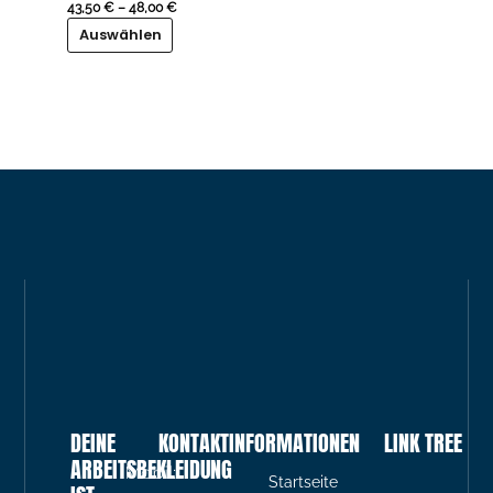
auf.
43,50
€
–
48,00
€
Die
Auswählen
Optionen
können
auf
der
Produktseite
gewählt
werden
DEINE
KONTAKTINFORMATIONEN
LINK TREE
ARBEITSBEKLEIDUNG
Mobil:
Startseite