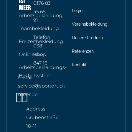
IST
0176 83
MEER
Login
45 65
Arbeitsbekleidung
91
Vereinsbekleidung
Teambekleidung
Telefon:
Unsere Produkte
Freizeitbekleidung
0381
Referenzen
Onlineshop
800
847 16
Kontakt
Arbeitsbekleidungs-
Bestellsystem
E-Mail:
service@sportdruck-
Instagram
Whatsapp
meer.de
Address:
Grubenstraße
10-11,