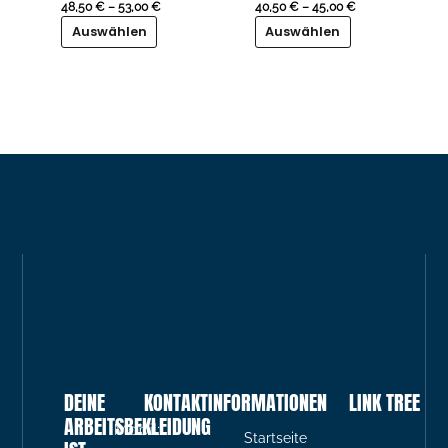
auf.
auf.
48,50
€
–
53,00
€
40,50
€
–
45,00
€
Die
Die
Auswählen
Auswählen
Optionen
Optionen
können
können
auf
auf
der
der
Produktseite
Produktseite
gewählt
gewählt
werden
werden
DEINE
KONTAKTINFORMATIONEN
LINK TREE
ARBEITSBEKLEIDUNG
Mobil:
Startseite