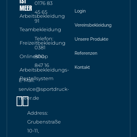
IST
0176 83
MEER
Login
45 65
Arbeitsbekleidung
91
Vereinsbekleidung
Teambekleidung
Telefon:
Unsere Produkte
Freizeitbekleidung
0381
Referenzen
Onlineshop
800
847 16
Kontakt
Arbeitsbekleidungs-
Bestellsystem
E-Mail:
service@sportdruck-
Instagram
Whatsapp
meer.de
Address:
Grubenstraße
10-11,