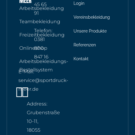
MEER
Login
45 65
Arbeitsbekleidung
91
Vereinsbekleidung
Teambekleidung
Telefon:
Unsere Produkte
Freizeitbekleidung
0381
Referenzen
Onlineshop
800
847 16
Kontakt
Arbeitsbekleidungs-
Bestellsystem
E-Mail:
service@sportdruck-
Instagram
Whatsapp
meer.de
Address:
Grubenstraße
10-11,
18055