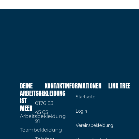
Produktseite
gewählt
werden
DEINE
KONTAKTINFORMATIONEN
LINK TREE
ARBEITSBEKLEIDUNG
Mobil:
Startseite
IST
0176 83
MEER
Login
45 65
Arbeitsbekleidung
91
Vereinsbekleidung
Teambekleidung