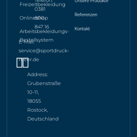
Telefon:
Unsere Produkte
Freizeitbekleidung
0381
Referenzen
Onlineshop
800
847 16
Kontakt
Arbeitsbekleidungs-
Bestellsystem
E-Mail:
service@sportdruck-
Instagram
Whatsapp
meer.de
Address:
Grubenstraße
10-11,
18055
Rostock,
Deutschland