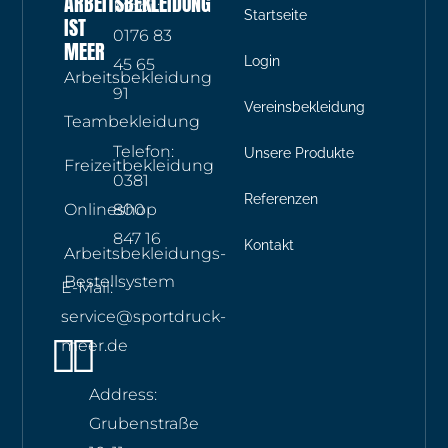
ARBEITSBEKLEIDUNG
Mobil:
Startseite
IST
0176 83
MEER
Login
45 65
Arbeitsbekleidung
91
Vereinsbekleidung
Teambekleidung
Telefon:
Unsere Produkte
Freizeitbekleidung
0381
Referenzen
Onlineshop
800
847 16
Kontakt
Arbeitsbekleidungs-
Bestellsystem
E-Mail:
service@sportdruck-
Instagram
Whatsapp
meer.de
Address:
Grubenstraße