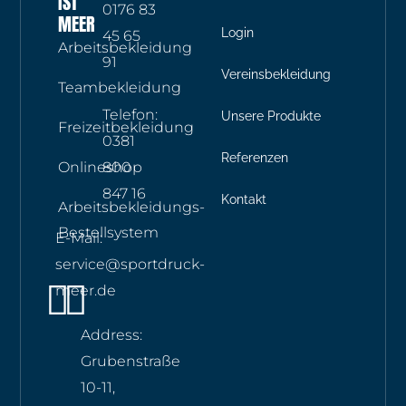
IST
0176 83
MEER
Login
45 65
Arbeitsbekleidung
91
Vereinsbekleidung
Teambekleidung
Telefon:
Unsere Produkte
Freizeitbekleidung
0381
Referenzen
Onlineshop
800
847 16
Kontakt
Arbeitsbekleidungs-
Bestellsystem
E-Mail:
service@sportdruck-
Instagram
Whatsapp
meer.de
Address:
Grubenstraße
10-11,